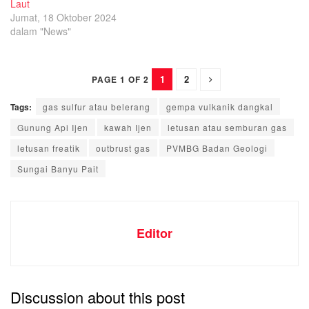
Laut
Jumat, 18 Oktober 2024
dalam "News"
1
2
PAGE 1 OF 2
Tags:
gas sulfur atau belerang
gempa vulkanik dangkal
Gunung Api Ijen
kawah Ijen
letusan atau semburan gas
letusan freatik
outbrust gas
PVMBG Badan Geologi
Sungai Banyu Pait
Editor
Discussion about this post