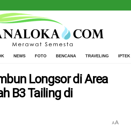
OK
NEWS
FOTO
BENCANA
TRAVELING
IPTEK
imbun Longsor di Area
 B3 Tailing di
A
A