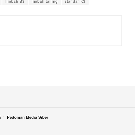
limbah B3
limbah tailing
standar K3
i
Pedoman Media Siber