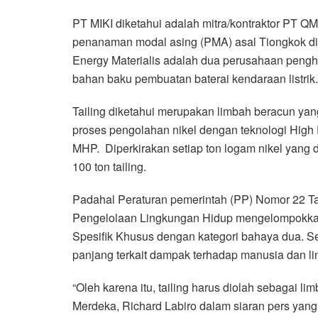
PT MIKI diketahui adalah mitra/kontraktor PT Q
penanaman modal asing (PMA) asal Tiongkok di
Energy Materialis adalah dua perusahaan pengh
bahan baku pembuatan baterai kendaraan listrik.
Tailing diketahui merupakan limbah beracun ya
proses pengolahan nikel dengan teknologi High
MHP. Diperkirakan setiap ton logam nikel yang 
100 ton tailing.
Padahal Peraturan pemerintah (PP) Nomor 22 T
Pengelolaan Lingkungan Hidup mengelompokkan
Spesifik Khusus dengan kategori bahaya dua. Se
panjang terkait dampak terhadap manusia dan l
“Oleh karena itu, tailing harus diolah sebagai l
Merdeka, Richard Labiro dalam siaran pers yang