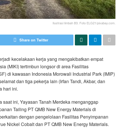
Ilustrasi limbah B3. Foto ELG21/pixabay.com.
Share on Twitter
erjadi kecelakaan kerja yang mengakibatkan empat
a (MIKI) tertimbun longsor di area Fasilitas
SF) di kawasan Indonesia Morowali Industrial Park (IMIP)
lamat dan tiga pekerja lain (Irfan Tandi, Akbar, dan
hari ini.
ga saat ini, Yayasan Tanah Merdeka menganggap
impanan Tailing PT QMB New Energy Materials di
t berkaitan dengan pengelolaan Fasilitas Penyimpanan
ayue Nickel Cobalt dan PT QMB New Energy Materials.