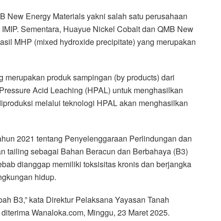
MB New Energy Materials yakni salah satu perusahaan
 IMIP. Sementara, Huayue Nickel Cobalt dan QMB New
asil MHP (mixed hydroxide precipitate) yang merupakan
ng merupakan produk sampingan (by products) dari
 Pressure Acid Leaching (HPAL) untuk menghasilkan
diproduksi melalui teknologi HPAL akan menghasilkan
ahun 2021 tentang Penyelenggaraan Perlindungan dan
 tailing sebagai Bahan Beracun dan Berbahaya (B3)
bab dianggap memiliki toksisitas kronis dan berjangka
ingkungan hidup.
imbah B3,” kata Direktur Pelaksana Yayasan Tanah
 diterima Wanaloka.com, Minggu, 23 Maret 2025.