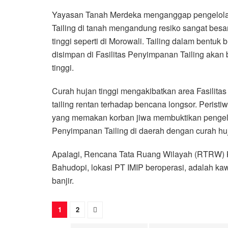
Yayasan Tanah Merdeka menganggap pengelolaa
Tailing di tanah mengandung resiko sangat besa
tinggi seperti di Morowali. Tailing dalam bentu
disimpan di Fasilitas Penyimpanan Tailing akan
tinggi.
Curah hujan tinggi mengakibatkan area Fasilit
tailing rentan terhadap bencana longsor. Perist
yang memakan korban jiwa membuktikan pengelo
Penyimpanan Tailing di daerah dengan curah huj
Apalagi, Rencana Tata Ruang Wilayah (RTRW) 
Bahudopi, lokasi PT IMIP beroperasi, adalah k
banjir.
1
2