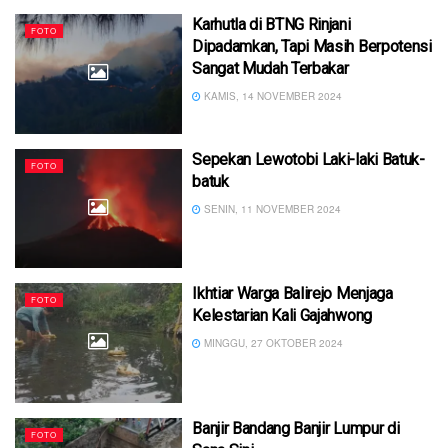
Karhutla di BTNG Rinjani
FOTO
Dipadamkan, Tapi Masih Berpotensi
Sangat Mudah Terbakar
KAMIS, 14 NOVEMBER 2024
Sepekan Lewotobi Laki-laki Batuk-
FOTO
batuk
SENIN, 11 NOVEMBER 2024
Ikhtiar Warga Balirejo Menjaga
FOTO
Kelestarian Kali Gajahwong
MINGGU, 27 OKTOBER 2024
Banjir Bandang Banjir Lumpur di
FOTO