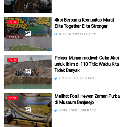
4ksi Bersama Komunitas Mural,
FOTO
Elite Together Elite Stronger
RABU, 16 NOVEMBER 2022
Pelajar Muhammadiyah Gelar Aksi
FOTO
untuk Iklim di 110 Titik: Waktu Kita
Tidak Banyak
SENIN, 31 OKTOBER 2022
Melihat Fosil Hewan Zaman Purba
FOTO
di Museum Banjarejo
KAMIS, 1 SEPTEMBER 2022