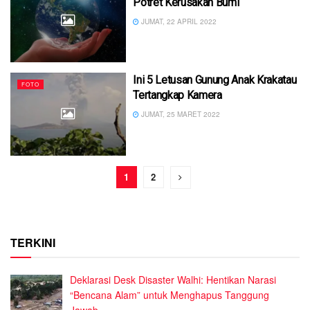
Potret Kerusakan Bumi
JUMAT, 22 APRIL 2022
Ini 5 Letusan Gunung Anak Krakatau
FOTO
Tertangkap Kamera
JUMAT, 25 MARET 2022
1
2
TERKINI
Deklarasi Desk Disaster Walhi: Hentikan Narasi
“Bencana Alam” untuk Menghapus Tanggung
Jawab