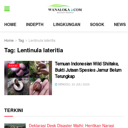
HOME
INDEPTH
LINGKUNGAN
SOSOK
NEWS
Home
Tag
Lentinula lateritia
Tag:
Lentinula lateritia
Temuan Indonesian Wild Shiitake,
REHAT
Bukti Jutaan Spesies Jamur Belum
Terungkap
MINGGU, 20 JULI 2025
TERKINI
Deklarasi Desk Disaster Walhi: Hentikan Narasi