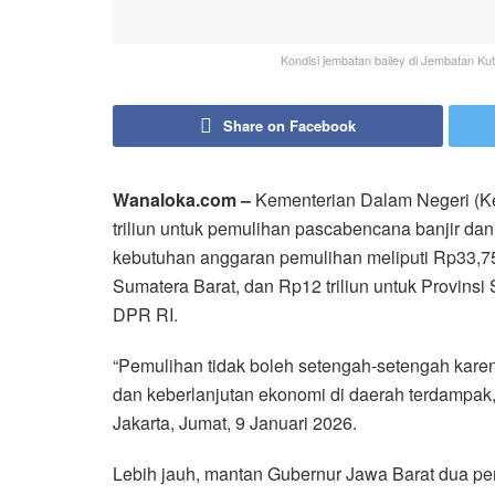
Kondisi jembatan bailey di Jembatan 
Share on Facebook
Wanaloka.com –
Kementerian Dalam Negeri (K
triliun untuk pemulihan pascabencana banjir dan 
kebutuhan anggaran pemulihan meliputi Rp33,75 tr
Sumatera Barat, dan Rp12 triliun untuk Provinsi
DPR RI.
“Pemulihan tidak boleh setengah-setengah kare
dan keberlanjutan ekonomi di daerah terdampak
Jakarta, Jumat, 9 Januari 2026.
Lebih jauh, mantan Gubernur Jawa Barat dua per