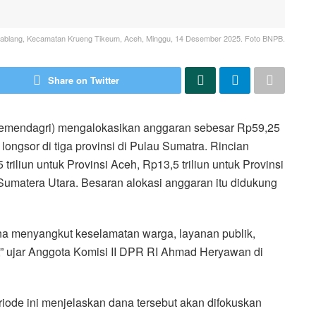
Kutablang, Kecamatan Krueng Tikeum, Aceh, Minggu, 14 Desember 2025. Foto BNPB.
Share on Twitter
emendagri) mengalokasikan anggaran sebesar Rp59,25
longsor di tiga provinsi di Pulau Sumatra. Rincian
iliun untuk Provinsi Aceh, Rp13,5 triliun untuk Provinsi
 Sumatera Utara. Besaran alokasi anggaran itu didukung
na menyangkut keselamatan warga, layanan publik,
,” ujar Anggota Komisi II DPR RI Ahmad Heryawan di
iode ini menjelaskan dana tersebut akan difokuskan