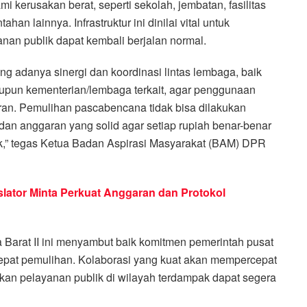
i kerusakan berat, seperti sekolah, jembatan, fasilitas
an lainnya. Infrastruktur ini dinilai vital untuk
anan publik dapat kembali berjalan normal.
g adanya sinergi dan koordinasi lintas lembaga, baik
aupun kementerian/lembaga terkait, agar penggunaan
saran. Pemulihan pascabencana tidak bisa dilakukan
 dan anggaran yang solid agar setiap rupiah benar-benar
,” tegas Ketua Badan Aspirasi Masyarakat (BAM) DPR
slator Minta Perkuat Anggaran dan Protokol
wa Barat II ini menyambut baik komitmen pemerintah pusat
pat pemulihan. Kolaborasi yang kuat akan mempercepat
kan pelayanan publik di wilayah terdampak dapat segera