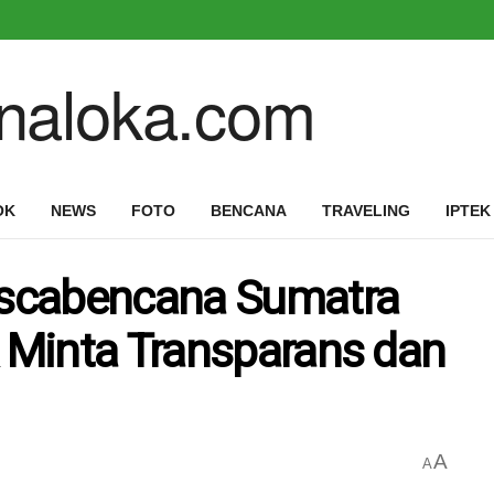
OK
NEWS
FOTO
BENCANA
TRAVELING
IPTEK
scabencana Sumatra
R Minta Transparans dan
A
A