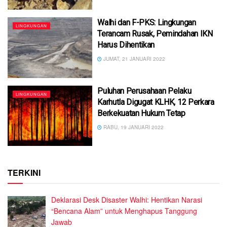
Walhi dan F-PKS: Lingkungan
LINGKUNGAN
Terancam Rusak, Pemindahan IKN
Harus Dihentikan
JUMAT, 21 JANUARI 2022
Puluhan Perusahaan Pelaku
LINGKUNGAN
Karhutla Digugat KLHK, 12 Perkara
Berkekuatan Hukum Tetap
RABU, 19 JANUARI 2022
TERKINI
Deklarasi Desk Disaster Walhi: Hentikan Narasi
“Bencana Alam” untuk Menghapus Tanggung
Jawab