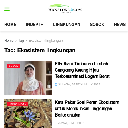
HOME
INDEPTH
LINGKUNGAN
SOSOK
NEWS
Home
Tag
Ekosistem lingkungan
Tag:
Ekosistem lingkungan
Etty Riani, Timbunan Limbah
SOSOK
Cangkang Kerang Hijau
Terkontaminasi Logam Berat
SELASA, 25 NOVEMBER 2025
Kata Pakar Soal Peran Ekosistem
LINGKUNGAN
untuk Memulihkan Lingkungan
Berkelanjutan
JUMAT, 6 MEI 2022