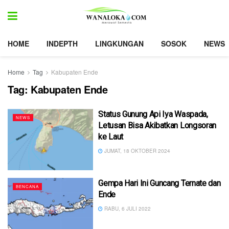
HOME
INDEPTH
LINGKUNGAN
SOSOK
NEWS
Home
Tag
Kabupaten Ende
Tag:
Kabupaten Ende
Status Gunung Api Iya Waspada,
NEWS
Letusan Bisa Akibatkan Longsoran
ke Laut
JUMAT, 18 OKTOBER 2024
Gempa Hari Ini Guncang Ternate dan
BENCANA
Ende
RABU, 6 JULI 2022