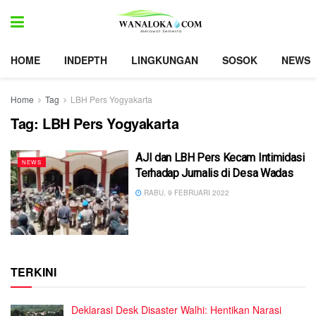
HOME
INDEPTH
LINGKUNGAN
SOSOK
NEWS
Home
Tag
LBH Pers Yogyakarta
Tag:
LBH Pers Yogyakarta
AJI dan LBH Pers Kecam Intimidasi
NEWS
Terhadap Jurnalis di Desa Wadas
RABU, 9 FEBRUARI 2022
TERKINI
Deklarasi Desk Disaster Walhi: Hentikan Narasi