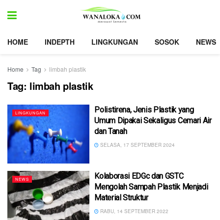
HOME
INDEPTH
LINGKUNGAN
SOSOK
NEWS
Home
Tag
limbah plastik
Tag:
limbah plastik
Polistirena, Jenis Plastik yang
LINGKUNGAN
Umum Dipakai Sekaligus Cemari Air
dan Tanah
SELASA, 17 SEPTEMBER 2024
Kolaborasi EDGc dan GSTC
NEWS
Mengolah Sampah Plastik Menjadi
Material Struktur
RABU, 14 SEPTEMBER 2022