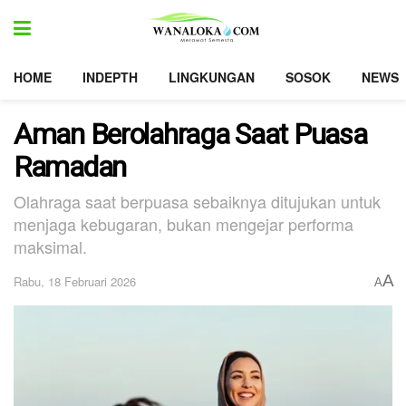
HOME
INDEPTH
LINGKUNGAN
SOSOK
NEWS
Aman Berolahraga Saat Puasa
Ramadan
Olahraga saat berpuasa sebaiknya ditujukan untuk
menjaga kebugaran, bukan mengejar performa
maksimal.
A
Rabu, 18 Februari 2026
A