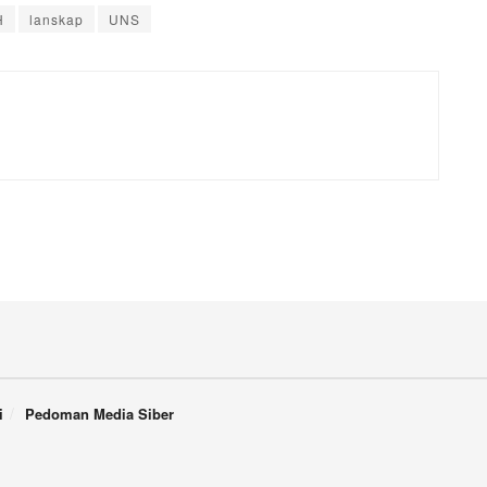
H
lanskap
UNS
i
Pedoman Media Siber