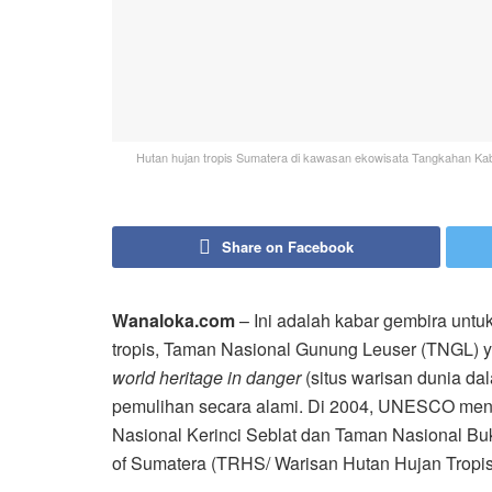
Hutan hujan tropis Sumatera di kawasan ekowisata Tangkahan K
Share on Facebook
Wanaloka.com
– Ini adalah kabar gembira unt
tropis, Taman Nasional Gunung Leuser (TNGL)
world heritage in danger
(situs warisan dunia da
pemulihan secara alami. Di 2004, UNESCO me
Nasional Kerinci Seblat dan Taman Nasional Buki
of Sumatera (TRHS/ Warisan Hutan Hujan Tropis