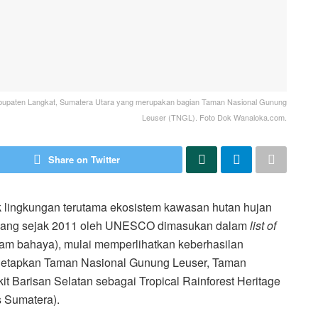
abupaten Langkat, Sumatera Utara yang merupakan bagian Taman Nasional Gunung
Leuser (TNGL). Foto Dok Wanaloka.com.
Share on Twitter
uk lingkungan terutama ekosistem kawasan hutan hujan
 yang sejak 2011 oleh UNESCO dimasukan dalam
list of
lam bahaya), mulai memperlihatkan keberhasilan
netapkan Taman Nasional Gunung Leuser, Taman
t Barisan Selatan sebagai Tropical Rainforest Heritage
 Sumatera).