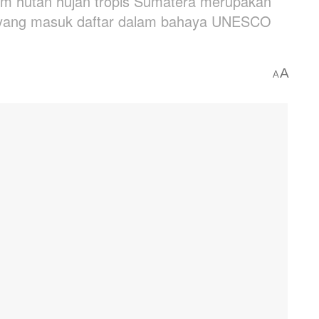
m hutan hujan tropis Sumatera merupakan
is yang masuk daftar dalam bahaya UNESCO
A
A