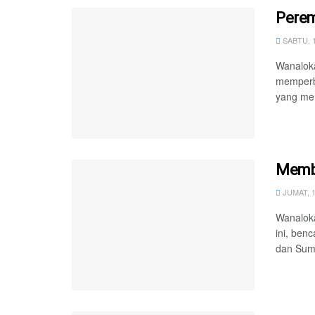
Perem
SABTU, 
Wanaloka
memperbu
yang me
Memb
JUMAT, 
Wanaloka
ini, ben
dan Suma