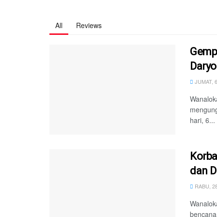
All
Reviews
Gempa
Daryo
JUMAT, 
Wanalok
mengungk
hari, 6...
Korba
dan D
RABU, 28
Wanalok
bencana