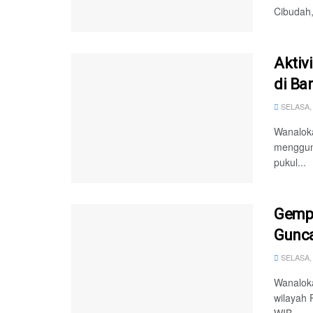
Cibudah,
Aktiv
di Ba
SELASA, 
Wanaloka
menggunc
pukul...
Gempa
Gunca
SELASA, 
Wanalok
wilayah 
WIB....