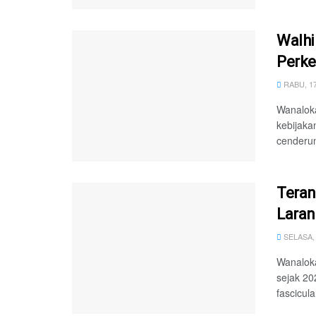
Walhi
Perke
RABU, 1
Wanalok
kebijak
cenderun
Teran
Laran
SELASA,
Wanaloka
sejak 2
fascicula