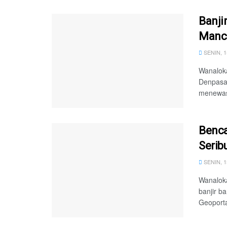
Banji
Manc
SENIN, 
Wanaloka
Denpasar
menewas
Benca
Serib
SENIN, 
Wanalok
banjir b
Geoporta