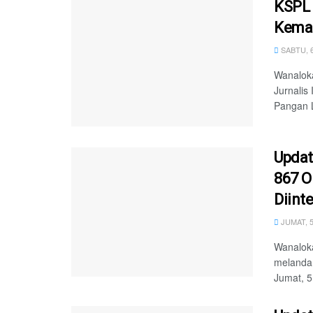
KSPL 
Keman
SABTU, 
Wanaloka
Jurnalis
Pangan L
Updat
867 O
Diint
JUMAT, 
Wanalok
melanda 
Jumat, 5