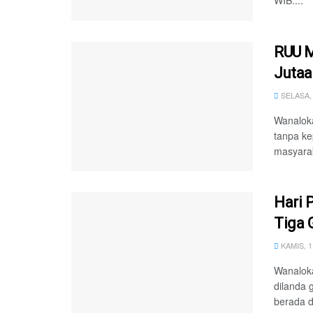
RUU M
Jutaa
SELASA, 
Wanalok
tanpa ke
masyarak
Hari 
Tiga 
KAMIS, 1
Wanaloka
dilanda 
berada di