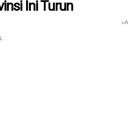
insi Ini Turun
A
A