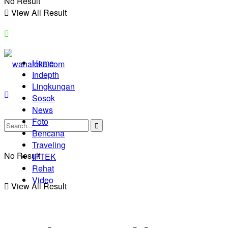
No Result
View All Result
Home
Indepth
Lingkungan
Sosok
News
Foto
Bencana
Traveling
No Result
IPTEK
Rehat
Video
View All Result