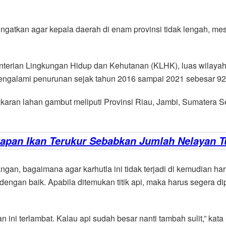
gatkan agar kepala daerah di enam provinsi tidak lengah, me
menterian Lingkungan Hidup dan Kehutanan (KLHK), luas wilay
engalami penurunan sejak tahun 2016 sampai 2021 sebesar 92
ran lahan gambut meliputi Provinsi Riau, Jambi, Sumatera Se
gkapan Ikan Terukur Sebabkan Jumlah Nelayan T
gan, bagaimana agar karhutla ini tidak terjadi di kemudian h
engan baik. Apabila ditemukan titik api, maka harus segera d
ni terlambat. Kalau api sudah besar nanti tambah sulit,” ka