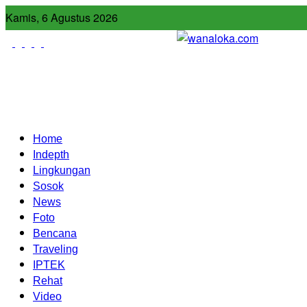
Kamis, 6 Agustus 2026
Home
Indepth
Lingkungan
Sosok
News
Foto
Bencana
Traveling
IPTEK
Rehat
Video