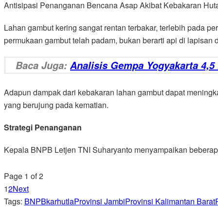
Antisipasi Penanganan Bencana Asap Akibat Kebakaran Hutan
Lahan gambut kering sangat rentan terbakar, terlebih pada 
permukaan gambut telah padam, bukan berarti api di lapisan 
Baca Juga:
Analisis Gempa Yogyakarta 4,5
Adapun dampak dari kebakaran lahan gambut dapat meningkatk
yang berujung pada kematian.
Strategi Penanganan
Kepala BNPB Letjen TNI Suharyanto menyampaikan beberapa 
Page 1 of 2
1
2
Next
Tags:
BNPB
karhutla
Provinsi Jambi
Provinsi Kalimantan Barat