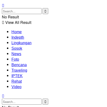
No Result
View All Result
Home
Indepth
Lingkungan
Sosok
News
Foto
Bencana
Traveling
IPTEK
Rehat
Video