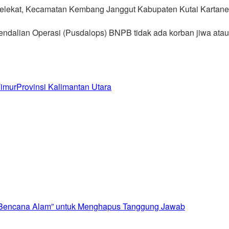
Kelekat, Kecamatan Kembang Janggut Kabupaten Kutai Kartaneg
ndalian Operasi (Pusdalops) BNPB tidak ada korban jiwa atau lu
Timur
Provinsi Kalimantan Utara
i “Bencana Alam” untuk Menghapus Tanggung Jawab