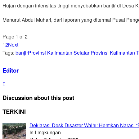
Hujan dengan intensitas tinggi menyebabkan banjir di Desa 
Menurut Abdul Muhari, dari laporan yang ditermai Pusat Penge
Page 1 of 2
1
2
Next
Tags:
banjir
Provinsi Kalimantan Selatan
Provinsi Kalimantan 
Editor
Discussion about this post
TERKINI
Deklarasi Desk Disaster Walhi: Hentikan Naras
In Lingkungan