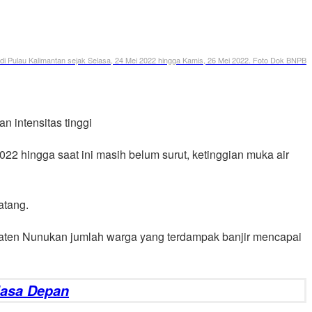
i di Pulau Kalimantan sejak Selasa, 24 Mei 2022 hingga Kamis, 26 Mei 2022. Foto Dok BNPB
n intensitas tinggi
22 hingga saat ini masih belum surut, ketinggian muka air
atang.
aten Nunukan jumlah warga yang terdampak banjir mencapai
Masa Depan