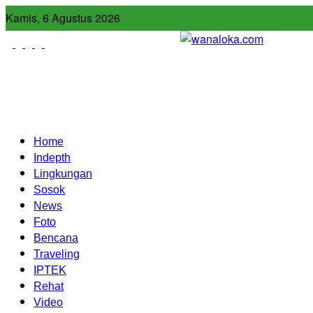
Kamis, 6 Agustus 2026
Home
Indepth
Lingkungan
Sosok
News
Foto
Bencana
Traveling
IPTEK
Rehat
Video