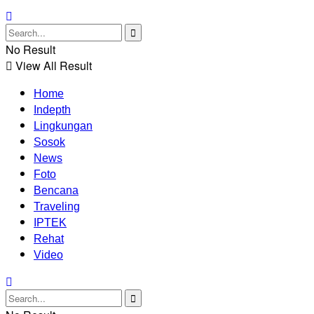
No Result
View All Result
Home
Indepth
Lingkungan
Sosok
News
Foto
Bencana
Traveling
IPTEK
Rehat
Video