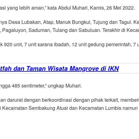
si yang lebih aman,” kata Abdul Muhari, Kamis, 26 Mei 2022.
nya Desa Lubakan, Atap, Manuk Bungkul, Tujung dan Tagul. 
lu, Pagaluyon, Saduman, Tulang dan Sabuluan. Terakhir di Ke
0 unit, 7 unit sarana ibadah, 12 unit gedung pemerintah, 7 unit
fah dan Taman Wisata Mangrove di IKN
ingga 485 sentimeter,” ungkap Muhari.
arurat dengan berkoordinasi dengan pihak terkait, memberik
surut di Kecamatan Sembakung Atuai dan Kecamatan Lumbis namu