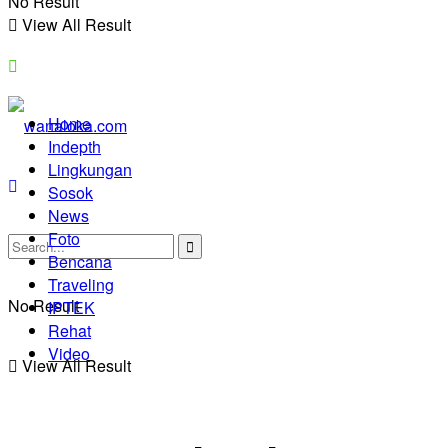
No Result
View All Result
Home
Indepth
Lingkungan
Sosok
News
Foto
Bencana
Traveling
No Result
IPTEK
Rehat
Video
View All Result