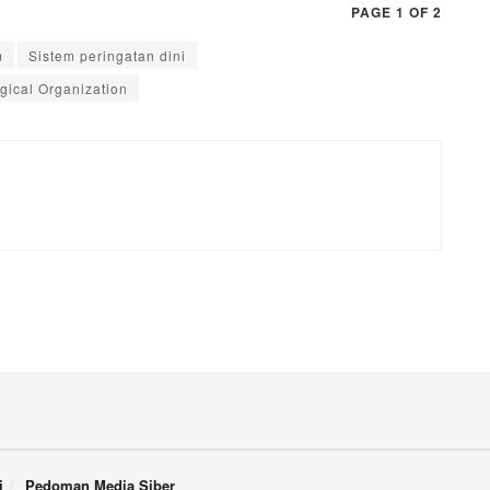
PAGE 1 OF 2
m
Sistem peringatan dini
gical Organization
i
Pedoman Media Siber