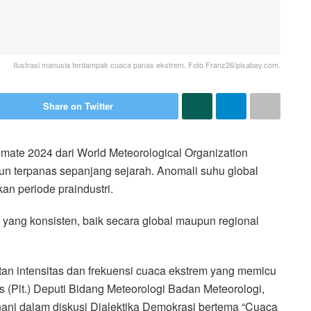
Ilustrasi manusia terdampak cuaca panas ekstrem. Foto Franz26/pixabay.com.
Share on Twitter
imate 2024 dari World Meteorological Organization
 terpanas sepanjang sejarah. Anomali suhu global
n periode praindustri.
yang konsisten, baik secara global maupun regional
an intensitas dan frekuensi cuaca ekstrem yang memicu
 (Plt.) Deputi Bidang Meteorologi Badan Meteorologi,
hani dalam diskusi Dialektika Demokrasi bertema “Cuaca