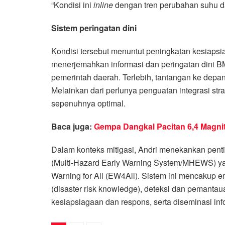
“Kondisi ini
inline
dengan tren perubahan suhu dan
Sistem peringatan dini
Kondisi tersebut menuntut peningkatan kesiap
menerjemahkan informasi dan peringatan dini 
pemerintah daerah. Terlebih, tantangan ke depan 
Melainkan dari perlunya penguatan integrasi stra
sepenuhnya optimal.
Baca juga:
Gempa Dangkal Pacitan 6,4 Magni
Dalam konteks mitigasi, Andri menekankan pent
(Multi-Hazard Early Warning System/MHEWS) yang 
Warning for All (EW4All). Sistem ini mencakup e
(disaster risk knowledge), deteksi dan pemantau
kesiapsiagaan dan respons, serta diseminasi inf