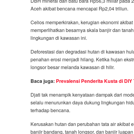
DBH mineral dan batu bara Rp56,3 miliar pada 20
Aceh akibat bencana mencapai Rp2,04 triliun.
Celios memperkirakan, kerugian ekonomi akibat 
memperlihatkan besarnya skala banjir dan tanah 
lingkungan di kawasan ini.
Deforestasi dan degradasi hutan di kawasan hul
penahan erosi menjadi hilang. Ketika hujan ekstre
longsor besar melanda kawasan di hilir.
Baca juga:
Prevalensi Penderita Kusta di DIY
Djati tak menampik kenyataan dampak dari mode
selalu menurunkan daya dukung lingkungan hid
terhadap bencana.
Kerusakan hutan dan perubahan tata air akibat e
banjir bandang, tanah longsor, dan banjir luapan