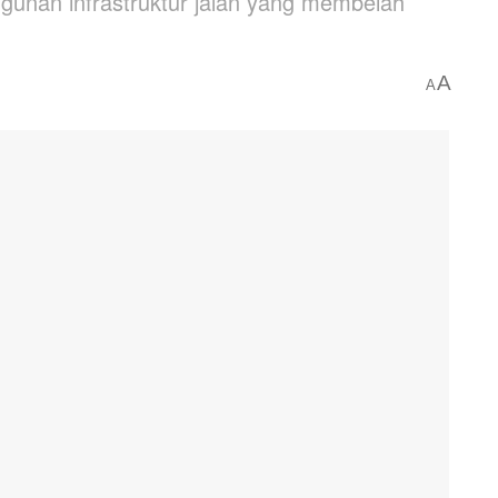
nan infrastruktur jalan yang membelah
A
A