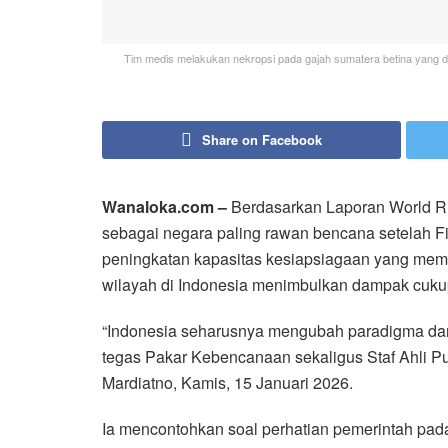
Tim medis melakukan nekropsi pada gajah sumatera betina yang d
Share on Facebook
Wanaloka.com –
Berdasarkan Laporan World Ri
sebagai negara paling rawan bencana setelah Fil
peningkatan kapasitas kesiapsiagaan yang mem
wilayah di Indonesia menimbulkan dampak cuku
“Indonesia seharusnya mengubah paradigma dari
tegas Pakar Kebencanaan sekaligus Staf Ahli P
Mardiatno, Kamis, 15 Januari 2026.
Ia mencontohkan soal perhatian pemerintah pad