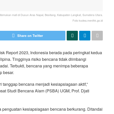
itemukan mati di Dusun Aras Napal, Besitang, Kabupaten Langkat, Sumatera Utara.
Foto ksdea.menlhk.go.id
Share on Twitter
sk Report 2023, Indonesia berada pada peringkat kedua
ipina. Tingginya risiko bencana tidak diimbangi
adai. Terbukti, bencana yang menimpa beberapa
p besar.
 tanggap bencana menjadi kesiapsiagaan aktif,”
usat Studi Bencana Alam (PSBA) UGM, Prof. Djati
a penguatan kesiapsiagaan bencana berkurang. Ditandai