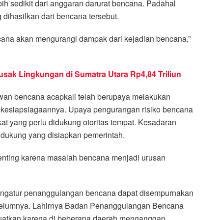
ih sedikit dari anggaran darurat bencana. Padahal
dihasilkan dari bencana tersebut.
ncana akan mengurangi dampak dari kejadian bencana,”
ak Lingkungan di Sumatra Utara Rp4,84 Triliun
rawan bencana acapkali telah berupaya melakukan
 kesiapsiagaannya. Upaya pengurangan risiko bencana
at yang perlu didukung otoritas tempat. Kesadaran
ndukung yang disiapkan pemerintah.
penting karena masalah bencana menjadi urusan
gatur penanggulangan bencana dapat disempurnakan
belumnya. Lahirnya Badan Penanggulangan Bencana
ikuatkan karena di beberapa daerah menganggap