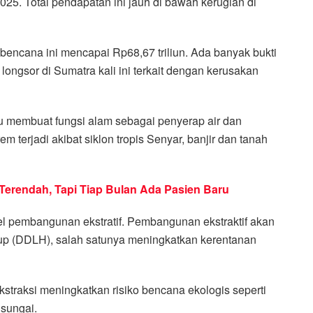
25. Total pendapatan ini jauh di bawah kerugian di
bencana ini mencapai Rp68,67 triliun. Ada banyak bukti
longsor di Sumatra kali ini terkait dengan kerusakan
u membuat fungsi alam sebagai penyerap air dan
m terjadi akibat siklon tropis Senyar, banjir dan tanah
 Terendah, Tapi Tiap Bulan Ada Pasien Baru
l pembangunan ekstratif. Pembangunan ekstraktif akan
up (DDLH), salah satunya meningkatkan kerentanan
kstraksi meningkatkan risiko bencana ekologis seperti
 sungai.