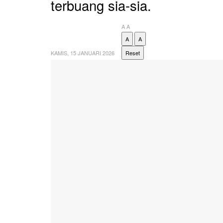
terbuang sia-sia.
A
A
A
A
KAMIS, 15 JANUARI 2026
Reset