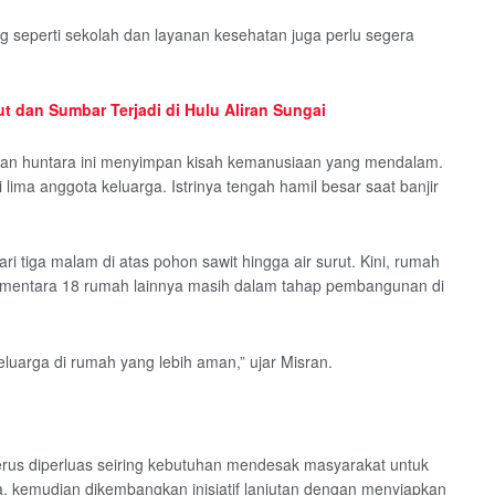
ng seperti sekolah dan layanan kesehatan juga perlu segera
 dan Sumbar Terjadi di Hulu Aliran Sungai
nan huntara ini menyimpan kisah kemanusiaan yang mendalam.
i lima anggota keluarga. Istrinya tengah hamil besar saat banjir
ri tiga malam di atas pohon sawit hingga air surut. Kini, rumah
 sementara 18 rumah lainnya masih dalam tahap pembangunan di
luarga di rumah yang lebih aman,” ujar Misran.
erus diperluas seiring kebutuhan mendesak masyarakat untuk
ra, kemudian dikembangkan inisiatif lanjutan dengan menyiapkan