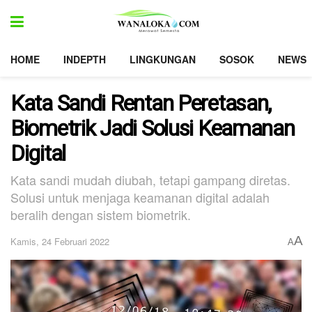
HOME
INDEPTH
LINGKUNGAN
SOSOK
NEWS
Kata Sandi Rentan Peretasan,
Biometrik Jadi Solusi Keamanan
Digital
Kata sandi mudah diubah, tetapi gampang diretas.
Solusi untuk menjaga keamanan digital adalah
beralih dengan sistem biometrik.
A
Kamis, 24 Februari 2022
A