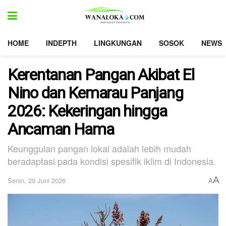
HOME
INDEPTH
LINGKUNGAN
SOSOK
NEWS
Kerentanan Pangan Akibat El
Nino dan Kemarau Panjang
2026: Kekeringan hingga
Ancaman Hama
Keunggulan pangan lokal adalah lebih mudah
beradaptasi pada kondisi spesifik iklim di Indonesia.
A
Senin, 29 Juni 2026
A