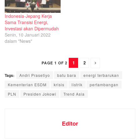
Indonesia-Jepang Kerja
Sama Transisi Energi,
Investasi akan Dipermudah
Senin, 10 Januari 2022
dalam "News"
1
2
PAGE 1 OF 2
Tags:
Andri Prasetiyo
batu bara
energi terbarukan
Kementerian ESDM
krisis
listrik
pertambangan
PLN
Presiden Jokowi
Trend Asia
Editor