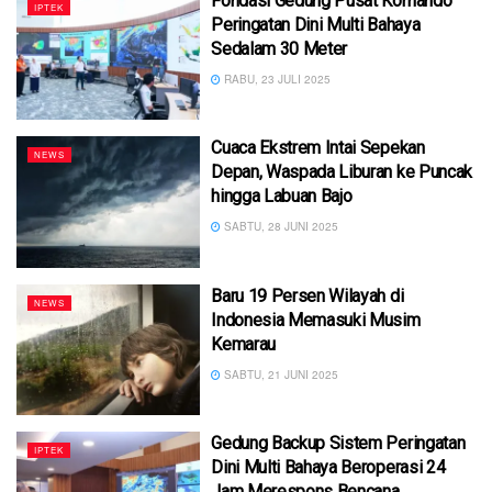
Fondasi Gedung Pusat Komando
IPTEK
Peringatan Dini Multi Bahaya
Sedalam 30 Meter
RABU, 23 JULI 2025
Cuaca Ekstrem Intai Sepekan
NEWS
Depan, Waspada Liburan ke Puncak
hingga Labuan Bajo
SABTU, 28 JUNI 2025
Baru 19 Persen Wilayah di
NEWS
Indonesia Memasuki Musim
Kemarau
SABTU, 21 JUNI 2025
Gedung Backup Sistem Peringatan
IPTEK
Dini Multi Bahaya Beroperasi 24
Jam Merespons Bencana