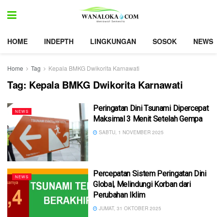
HOME
INDEPTH
LINGKUNGAN
SOSOK
NEWS
Home
Tag
Kepala BMKG Dwikorita Karnawati
Tag:
Kepala BMKG Dwikorita Karnawati
Peringatan Dini Tsunami Dipercepat
NEWS
Maksimal 3 Menit Setelah Gempa
SABTU, 1 NOVEMBER 2025
Percepatan Sistem Peringatan Dini
NEWS
Global, Melindungi Korban dari
Perubahan Iklim
JUMAT, 31 OKTOBER 2025