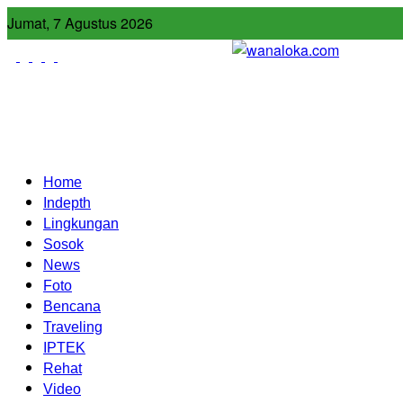
Jumat, 7 Agustus 2026
Home
Indepth
Lingkungan
Sosok
News
Foto
Bencana
Traveling
IPTEK
Rehat
Video