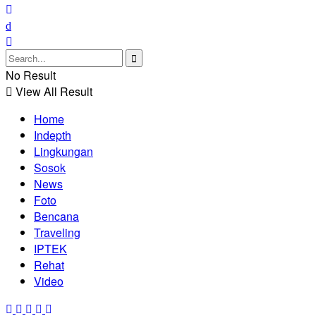
No Result
View All Result
Home
Indepth
Lingkungan
Sosok
News
Foto
Bencana
Traveling
IPTEK
Rehat
Video