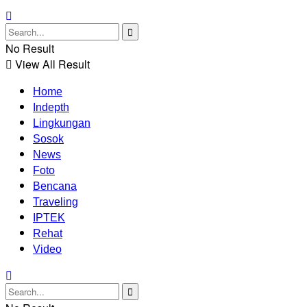
No Result
View All Result
Home
Indepth
Lingkungan
Sosok
News
Foto
Bencana
Traveling
IPTEK
Rehat
Video