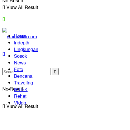
No Result
View All Result
Home
Indepth
Lingkungan
Sosok
News
Foto
Bencana
Traveling
No Result
IPTEK
Rehat
Video
View All Result