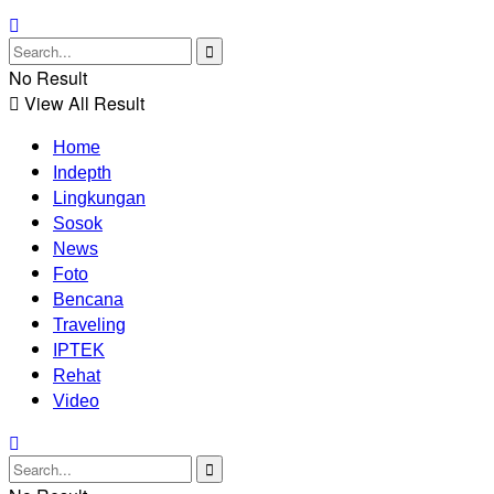
No Result
View All Result
Home
Indepth
Lingkungan
Sosok
News
Foto
Bencana
Traveling
IPTEK
Rehat
Video