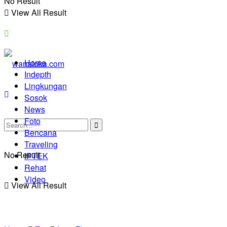
No Result
View All Result
Home
Indepth
Lingkungan
Sosok
News
Foto
Bencana
Traveling
No Result
IPTEK
Rehat
Video
View All Result