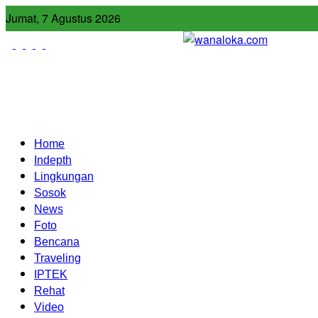
Jumat, 7 Agustus 2026
Home
Indepth
Lingkungan
Sosok
News
Foto
Bencana
Traveling
IPTEK
Rehat
Video