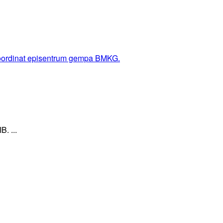
. ...