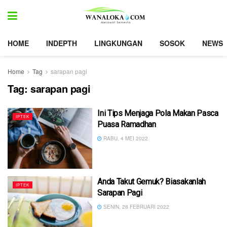
HOME
INDEPTH
LINGKUNGAN
SOSOK
NEWS
Home
Tag
sarapan pagi
Tag:
sarapan pagi
Ini Tips Menjaga Pola Makan Pasca
IPTEK
Puasa Ramadhan
RABU, 4 MEI 2022
Anda Takut Gemuk? Biasakanlah
IPTEK
Sarapan Pagi
SENIN, 28 FEBRUARI 2022