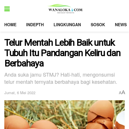
HOME
INDEPTH
LINGKUNGAN
SOSOK
NEWS
Telur Mentah Lebih Baik untuk
Tubuh Itu Pandangan Keliru dan
Berbahaya
Anda suka jamu STMJ? Hati-hati, mengonsumsi
telur mentah ternyata berbahaya bagi kesehatan.
A
Jumat, 6 Mei 2022
A