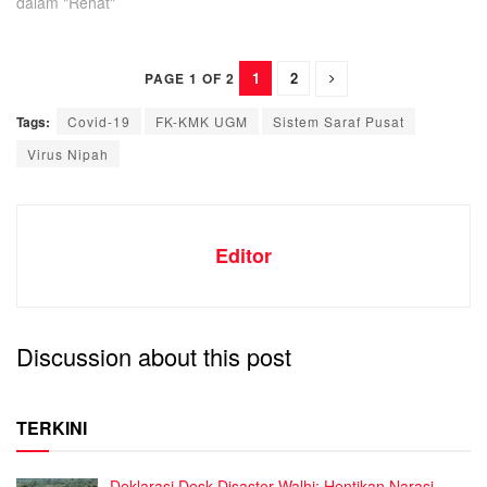
dalam "Rehat"
1
2
PAGE 1 OF 2
Tags:
Covid-19
FK-KMK UGM
Sistem Saraf Pusat
Virus Nipah
Editor
Discussion about this post
TERKINI
Deklarasi Desk Disaster Walhi: Hentikan Narasi