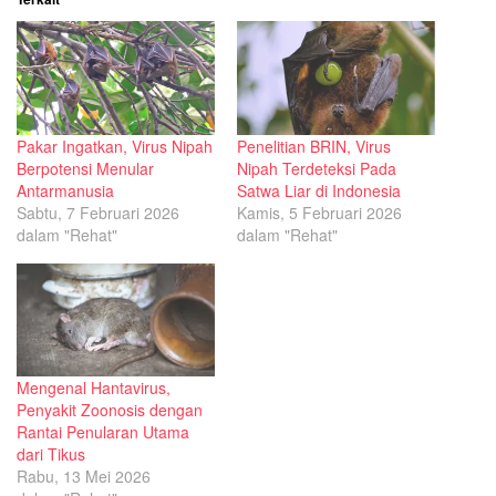
Pakar Ingatkan, Virus Nipah
Penelitian BRIN, Virus
Berpotensi Menular
Nipah Terdeteksi Pada
Antarmanusia
Satwa Liar di Indonesia
Sabtu, 7 Februari 2026
Kamis, 5 Februari 2026
dalam "Rehat"
dalam "Rehat"
Mengenal Hantavirus,
Penyakit Zoonosis dengan
Rantai Penularan Utama
dari Tikus
Rabu, 13 Mei 2026