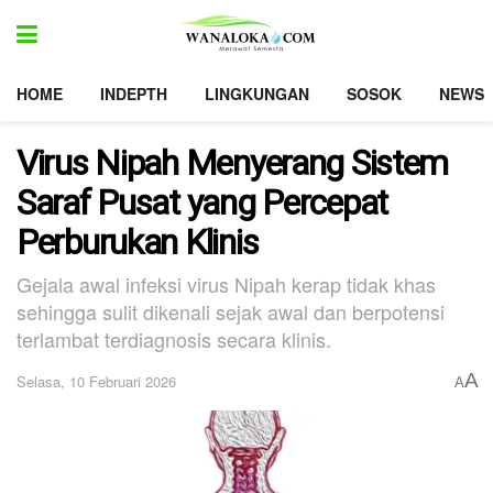
HOME
INDEPTH
LINGKUNGAN
SOSOK
NEWS
Virus Nipah Menyerang Sistem
Saraf Pusat yang Percepat
Perburukan Klinis
Gejala awal infeksi virus Nipah kerap tidak khas
sehingga sulit dikenali sejak awal dan berpotensi
terlambat terdiagnosis secara klinis.
A
Selasa, 10 Februari 2026
A