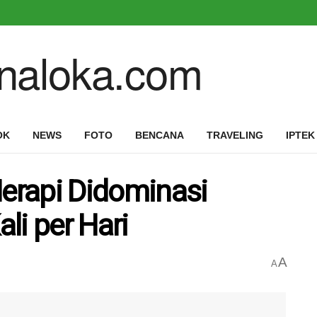
OK
NEWS
FOTO
BENCANA
TRAVELING
IPTEK
Merapi Didominasi
li per Hari
A
A