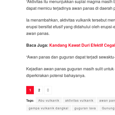
“Aktivitas itu menunjukkan suplai magma masih
dapat memicu terjadinya awan panas di daerah 
Ia menambahkan, aktivitas vulkanik tersebut mer
erupsi bersifat efusif yang didahului oleh erup
awan panas.
Baca Juga:
Kandang Kawat Duri Efektif Cega
“Awan panas dan guguran dapat terjadi sewaktu
Kejadian awan panas guguran masih sulit untuk d
diperkirakan potensi bahayanya.
1
2
Tags:
Abu vulkanik
aktivitas vulkanik
awan pan
gempa vulkanik dangkal
guguran lava
Gunung