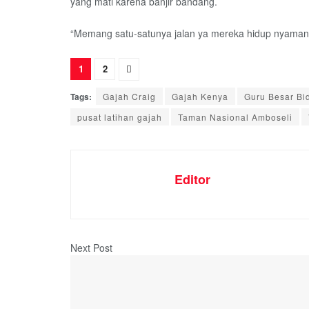
yang mati karena banjir bandang.
“Memang satu-satunya jalan ya mereka hidup nyaman di
1
2
Tags:
Gajah Craig
Gajah Kenya
Guru Besar Bi
pusat latihan gajah
Taman Nasional Amboseli
Editor
Next Post