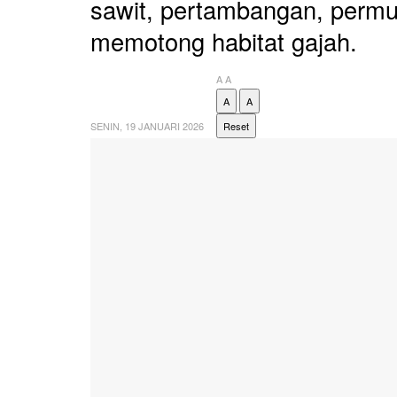
sawit, pertambangan, permu
memotong habitat gajah.
A
A
A
A
SENIN, 19 JANUARI 2026
Reset