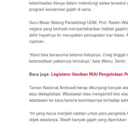
keberhasilan Kenya dalam melindungi satwa tersebut 
program konservasi gajah di sana.
Guru Besar Bidang Parasitologi UGM, Prof. Raden Wi
negara yang berhasil mempertahankan habitat gajahny
akhir hayatnya itu merupakan pencapaian luar biasa. A
nyaman.
“Kami bisa berasumsi selama hidupnya, Craig tinggal 
ketersediaan pakannya tercukupi,” kata Wisnu, Senin,
Baca juga:
Legislator Usulkan RUU Pengelolaan P
Taman Nasional Amboseli kerap dikunjungi banyak wisa
atau dieksploitasi. Wisatawan bisa mengambil foto ata
wisatawan ke sana karena kecintaannya terhadap sat
“Ini yang harus menjadi catatan untuk para pengelol
objek wisatanya. Masih banyak gajah yang diperlukan t