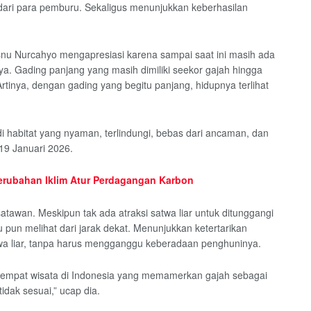
dari para pemburu. Sekaligus menunjukkan keberhasilan
snu Nurcahyo mengapresiasi karena sampai saat ini masih ada
a. Gading panjang yang masih dimiliki seekor gajah hingga
rtinya, dengan gading yang begitu panjang, hidupnya terlihat
di habitat yang nyaman, terlindungi, bebas dari ancaman, dan
 19 Januari 2026.
erubahan Iklim Atur Perdagangan Karbon
tawan. Meskipun tak ada atraksi satwa liar untuk ditunggangi
u pun melihat dari jarak dekat. Menunjukkan ketertarikan
wa liar, tanpa harus mengganggu keberadaan penghuninya.
a tempat wisata di Indonesia yang memamerkan gajah sebagai
idak sesuai,” ucap dia.