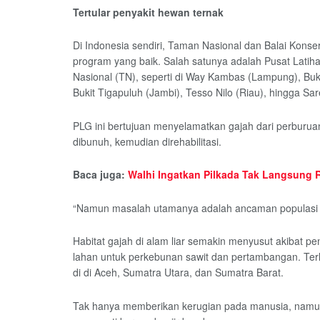
Tertular penyakit hewan ternak
Di Indonesia sendiri, Taman Nasional dan Balai Kon
program yang baik. Salah satunya adalah Pusat Lati
Nasional (TN), seperti di Way Kambas (Lampung), Buk
Bukit Tigapuluh (Jambi), Tesso Nilo (Riau), hingga Sar
PLG ini bertujuan menyelamatkan gajah dari perburuan
dibunuh, kemudian direhabilitasi.
Baca juga:
Walhi Ingatkan Pilkada Tak Langsung
“Namun masalah utamanya adalah ancaman populasi gaja
Habitat gajah di alam liar semakin menyusut akibat p
lahan untuk perkebunan sawit dan pertambangan. Terl
di di Aceh, Sumatra Utara, dan Sumatra Barat.
Tak hanya memberikan kerugian pada manusia, namun 