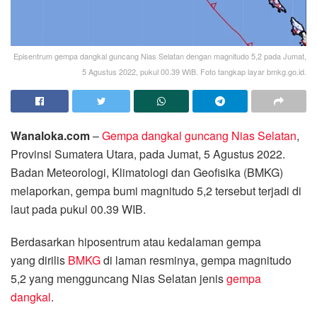
Episentrum gempa dangkal guncang Nias Selatan dengan magnitudo 5,2 pada Jumat,
5 Agustus 2022, pukul 00.39 WIB. Foto tangkap layar bmkg.go.id.
Wanaloka.com
–
Gempa dangkal guncang Nias Selatan
,
Provinsi Sumatera Utara, pada Jumat, 5 Agustus 2022.
Badan Meteorologi, Klimatologi dan Geofisika (BMKG)
melaporkan, gempa bumi magnitudo 5,2 tersebut terjadi di
laut pada pukul 00.39 WIB.
Berdasarkan hiposentrum atau kedalaman gempa
yang dirilis
BMKG
di laman resminya, gempa magnitudo
5,2 yang mengguncang Nias Selatan jenis
gempa
dangkal
.