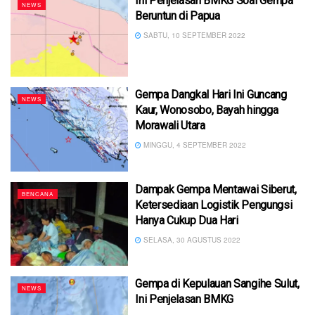
Ini Penjelasan BMKG Soal Gempa
NEWS
Beruntun di Papua
SABTU, 10 SEPTEMBER 2022
Gempa Dangkal Hari Ini Guncang
NEWS
Kaur, Wonosobo, Bayah hingga
Morawali Utara
MINGGU, 4 SEPTEMBER 2022
Dampak Gempa Mentawai Siberut,
BENCANA
Ketersediaan Logistik Pengungsi
Hanya Cukup Dua Hari
SELASA, 30 AGUSTUS 2022
Gempa di Kepulauan Sangihe Sulut,
NEWS
Ini Penjelasan BMKG