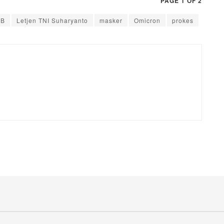
PAGE 1 OF 2
PB
Letjen TNI Suharyanto
masker
Omicron
prokes