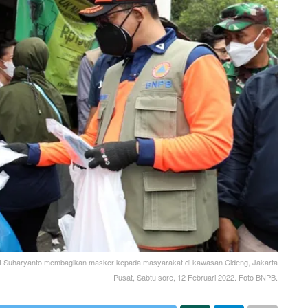
NI Suharyanto membagikan masker kepada masyarakat di kawasan Cideng, Jakarta
Pusat, Sabtu sore, 12 Februari 2022. Foto BNPB.