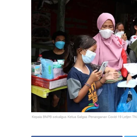
Kepala BNPB sekaligus Ketua Satgas Penanganan Covid-19 Letjen T