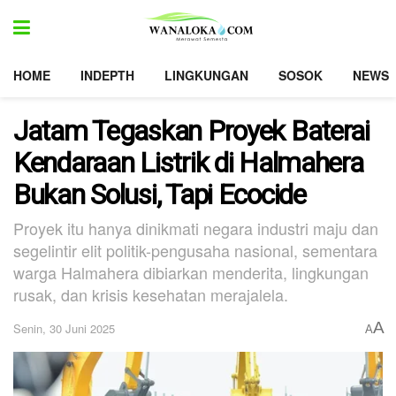
HOME
INDEPTH
LINGKUNGAN
SOSOK
NEWS
Jatam Tegaskan Proyek Baterai
Kendaraan Listrik di Halmahera
Bukan Solusi, Tapi Ecocide
Proyek itu hanya dinikmati negara industri maju dan
segelintir elit politik-pengusaha nasional, sementara
warga Halmahera dibiarkan menderita, lingkungan
rusak, dan krisis kesehatan merajalela.
A
Senin, 30 Juni 2025
A