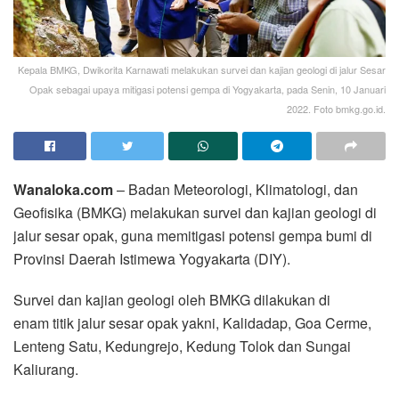
Kepala BMKG, Dwikorita Karnawati melakukan survei dan kajian geologi di jalur Sesar
Opak sebagai upaya mitigasi potensi gempa di Yogyakarta, pada Senin, 10 Januari
2022. Foto bmkg.go.id.
Wanaloka.com
– Badan Meteorologi, Klimatologi, dan
Geofisika (BMKG) melakukan survei dan kajian geologi di
jalur sesar opak, guna memitigasi potensi gempa bumi di
Provinsi Daerah Istimewa Yogyakarta (DIY).
Survei dan kajian geologi oleh BMKG dilakukan di
enam titik jalur sesar opak yakni, Kalidadap, Goa Cerme,
Lenteng Satu, Kedungrejo, Kedung Tolok dan Sungai
Kaliurang.