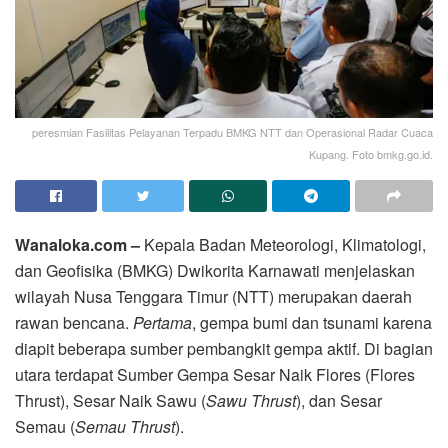
peresmian Fasilitas Pelayanan Terpadu BMKG NTT dan Operasional Radar Cuaca
Kupang. Foto bmkg.go.id.
Wanaloka.com –
Kepala Badan Meteorologi, Klimatologi,
dan Geofisika (BMKG) Dwikorita Karnawati menjelaskan
wilayah Nusa Tenggara Timur (NTT) merupakan daerah
rawan bencana.
Pertama
, gempa bumi dan tsunami karena
diapit beberapa sumber pembangkit gempa aktif. Di bagian
utara terdapat Sumber Gempa Sesar Naik Flores (Flores
Thrust), Sesar Naik Sawu (
Sawu Thrust
), dan Sesar
Semau (
Semau Thrust
).