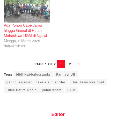
Ada Pohon Cabe Jamu
hingga Gamal di Hutan
Mahasiswa UGM di Ngawi
Minggu, 2 Maret 2025
dalam "News"
1
2
PAGE 1 OF 2
Tags:
bibit Habbatussauda
Farmasi UII
gangguan musculoskeletal disorder
Hari Jamu Nasional
Hima Battra Unair
jintan hitam
UGM
Editor