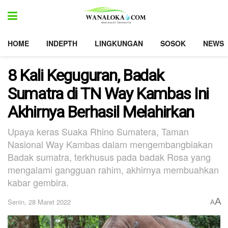
HOME
INDEPTH
LINGKUNGAN
SOSOK
NEWS
8 Kali Keguguran, Badak
Sumatra di TN Way Kambas Ini
Akhirnya Berhasil Melahirkan
Upaya keras Suaka Rhino Sumatera, Taman
Nasional Way Kambas dalam mengembangbiakan
Badak sumatra, terkhusus pada badak Rosa yang
mengalami gangguan rahim, akhirnya membuahkan
kabar gembira.
A
Senin, 28 Maret 2022
A