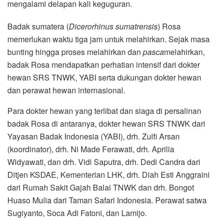
mengalami delapan kali keguguran.
Badak sumatera (
Dicerorhinus sumatrensis
) Rosa
memerlukan waktu tiga jam untuk melahirkan. Sejak masa
bunting hingga proses melahirkan dan
pasca
melahirkan,
badak Rosa mendapatkan perhatian intensif dari dokter
hewan SRS TNWK, YABI serta dukungan dokter hewan
dan perawat hewan internasional.
Para dokter hewan yang terlibat dan siaga di persalinan
badak Rosa di antaranya, dokter hewan SRS TNWK dari
Yayasan Badak Indonesia (YABI), drh. Zulfi Arsan
(koordinator), drh. Ni Made Ferawati, drh. Aprilia
Widyawati, dan drh. Vidi Saputra, drh. Dedi Candra dari
Ditjen KSDAE, Kementerian LHK, drh. Diah Esti Anggraini
dari Rumah Sakit Gajah Balai TNWK dan drh. Bongot
Huaso Mulia dari Taman Safari Indonesia. Perawat satwa
Sugiyanto, Soca Adi Fatoni, dan Lamijo.