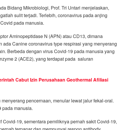
Bidang Mikrobiologi, Prof. Tri Untari menjelaskan,
tlah sulit terjadi. Terlebih, coronavirus pada anjing
 Covid pada manusia.
eptor Aminopeptidase N (APN) atau CD13, dimana
n ada Canine coronavirus type respirasi yang menyerang
 lain. Berbeda dengan virus Covid-19 pada manusia yang
nzyme 2 (ACE2), yang terdapat pada saluran
rintah Cabut Izin Perusahaan Geothermal Afiliasi
au menyerang pencernaan, menular lewat jalur fekal-oral.
9 pada manusia.
tif Covid-19, sementara pemiliknya pernah sakit Covid-19,
 pernah terpapar dan mempunyai respon antibody.