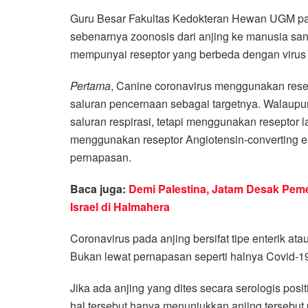
Guru Besar Fakultas Kedokteran Hewan UGM pada 
sebenarnya zoonosis dari anjing ke manusia sanga
mempunyai reseptor yang berbeda dengan virus
Pertama
, Canine coronavirus menggunakan res
saluran pencernaan sebagai targetnya. Walaupu
saluran respirasi, tetapi menggunakan reseptor
menggunakan reseptor Angiotensin-converting e
pernapasan.
Baca juga:
Demi Palestina, Jatam Desak Peme
Israel di Halmahera
Coronavirus pada anjing bersifat tipe enterik at
Bukan lewat pernapasan seperti halnya Covid-1
Jika ada anjing yang dites secara serologis posi
hal tersebut hanya menunjukkan anjing tersebut