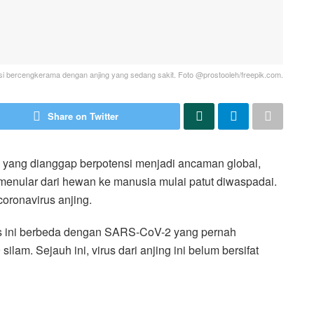
asi bercengkerama dengan anjing yang sedang sakit. Foto @prostooleh/freepik.com.
Share on Twitter
 yang dianggap berpotensi menjadi ancaman global,
a menular dari hewan ke manusia mulai patut diwaspadai.
oronavirus anjing.
us ini berbeda dengan SARS-CoV-2 yang pernah
am. Sejauh ini, virus dari anjing ini belum bersifat