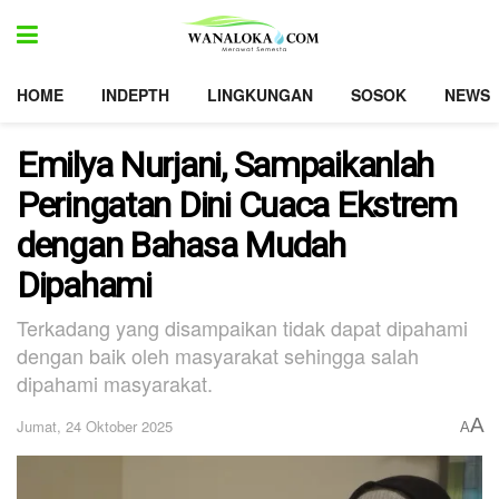
HOME
INDEPTH
LINGKUNGAN
SOSOK
NEWS
Emilya Nurjani, Sampaikanlah
Peringatan Dini Cuaca Ekstrem
dengan Bahasa Mudah
Dipahami
Terkadang yang disampaikan tidak dapat dipahami
dengan baik oleh masyarakat sehingga salah
dipahami masyarakat.
A
Jumat, 24 Oktober 2025
A