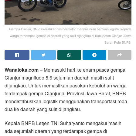
Gempa Cianjur, BNPB kerahkan tim bermotor menyalurkan bantuan logistik kepada
warga terdampak gempa di daerah yang sulit dijangkau di Kabupaten Cianjur, Jawa
Barat. Foto BNPB.
Wanaloka.com
– Memasuki hari ke enam pasca gempa
Cianjur magnitudo 5,6 sejumlah daerah masih sulit
dijangkau. Untuk memastikan pasokan kebutuhan warga
terdampak gempa Cianjur di Provinsi Jawa Barat, BNPB
mendistribusikan logistik menggunakan transportasi roda
dua ke daerah yang sulit dijangkau.
Kepala BNPB Letjen TNI Suharyanto mengakui masih
ada sejumlah daerah yang terdampak gempa di