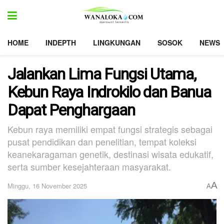
HOME
INDEPTH
LINGKUNGAN
SOSOK
NEWS
Jalankan Lima Fungsi Utama,
Kebun Raya Indrokilo dan Banua
Dapat Penghargaan
Kebun raya memiliki empat fungsi strategis sebagai
pusat pendidikan dan penelitian, tempat koleksi
keanekaragaman genetik, destinasi wisata edukatif,
serta sumber kesejahteraan masyarakat.
A
Minggu, 16 November 2025
A