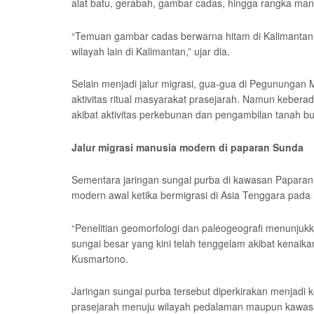
alat batu, gerabah, gambar cadas, hingga rangka manu
“Temuan gambar cadas berwarna hitam di Kalimantan S
wilayah lain di Kalimantan,” ujar dia.
Selain menjadi jalur migrasi, gua-gua di Pegunungan 
aktivitas ritual masyarakat prasejarah. Namun kebera
akibat aktivitas perkebunan dan pengambilan tanah b
Jalur migrasi manusia modern di paparan Sunda
Sementara jaringan sungai purba di kawasan Paparan
modern awal ketika bermigrasi di Asia Tenggara pada
“Penelitian geomorfologi dan paleogeografi menunjuk
sungai besar yang kini telah tenggelam akibat kenaika
Kusmartono.
Jaringan sungai purba tersebut diperkirakan menjadi
prasejarah menuju wilayah pedalaman maupun kawas