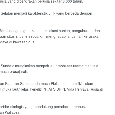
sia yang diperkirakan berusia sekitar 6.000 tahun.
elatan menjadi karakteristik unik yang berbeda dengan
Meratus juga digunakan untuk lokasi hunian, penguburan, dan
daan situs-situs tersebut, kini menghadapi ancaman kerusakan
udaya di kawasan gua.
 Sunda dimungkinkan menjadi jalur mobilitas utama manusia
 masa prasejarah.
kan Paparan Sunda pada masa Pleistosen memiliki sistem
n muka laut,” jelas Peneliti PR APS BRIN, Vida Pervaya Rusianti
 koridor ekologis yang mendukung persebaran manusia
an Wallacea.