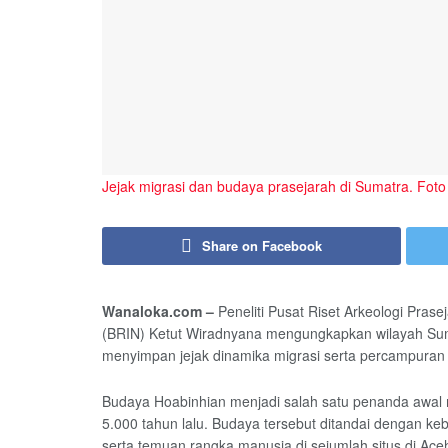
Jejak migrasi dan budaya prasejarah di Sumatra. Foto
Share on Facebook
Wanaloka.com –
Peneliti Pusat Riset Arkeologi Pras
(BRIN) Ketut Wiradnyana mengungkapkan wilayah Sum
menyimpan jejak dinamika migrasi serta percampuran
Budaya Hoabinhian menjadi salah satu penanda awal m
5.000 tahun lalu. Budaya tersebut ditandai dengan ke
serta temuan rangka manusia di sejumlah situs di Ace