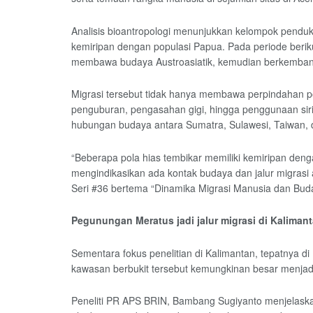
Analisis bioantropologi menunjukkan kelompok penduk
kemiripan dengan populasi Papua. Pada periode berik
membawa budaya Austroasiatik, kemudian berkemban
Migrasi tersebut tidak hanya membawa perpindahan popu
penguburan, pengasahan gigi, hingga penggunaan sir
hubungan budaya antara Sumatra, Sulawesi, Taiwan, 
“Beberapa pola hias tembikar memiliki kemiripan denga
mengindikasikan ada kontak budaya dan jalur migras
Seri #36 bertema “Dinamika Migrasi Manusia dan Buda
Pegunungan Meratus jadi jalur migrasi di Kaliman
Sementara fokus penelitian di Kalimantan, tepatnya 
kawasan berbukit tersebut kemungkinan besar menjadi 
Peneliti PR APS BRIN, Bambang Sugiyanto menjelaskan