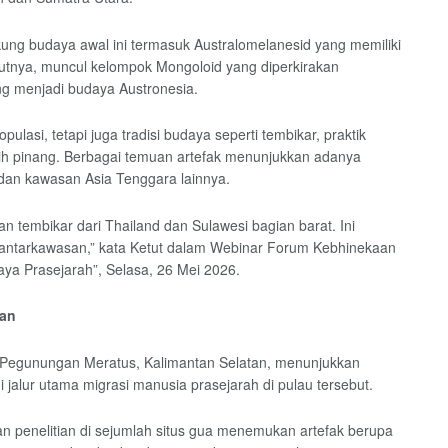
ung budaya awal ini termasuk Australomelanesid yang memiliki
utnya, muncul kelompok Mongoloid yang diperkirakan
g menjadi budaya Austronesia.
lasi, tetapi juga tradisi budaya seperti tembikar, praktik
ih pinang. Berbagai temuan artefak menunjukkan adanya
dan kawasan Asia Tenggara lainnya.
n tembikar dari Thailand dan Sulawesi bagian barat. Ini
i antarkawasan,” kata Ketut dalam Webinar Forum Kebhinekaan
ya Prasejarah”, Selasa, 26 Mei 2026.
tan
di Pegunungan Meratus, Kalimantan Selatan, menunjukkan
jalur utama migrasi manusia prasejarah di pulau tersebut.
 penelitian di sejumlah situs gua menemukan artefak berupa