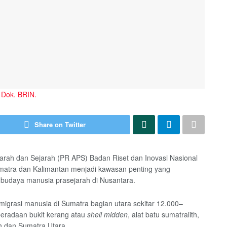
 Dok. BRIN.
Share on Twitter
ejarah dan Sejarah (PR APS) Badan Riset dan Inovasi Nasional
atra dan Kalimantan menjadi kawasan penting yang
 budaya manusia prasejarah di Nusantara.
igrasi manusia di Sumatra bagian utara sekitar 12.000–
beradaan bukit kerang atau
shell midden
, alat batu sumatralith,
h dan Sumatra Utara.