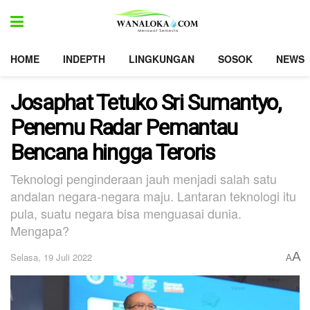
HOME
INDEPTH
LINGKUNGAN
SOSOK
NEWS
Josaphat Tetuko Sri Sumantyo,
Penemu Radar Pemantau
Bencana hingga Teroris
Teknologi penginderaan jauh menjadi salah satu
andalan negara-negara maju. Lantaran teknologi itu
pula, suatu negara bisa menguasai dunia.
Mengapa?
A
Selasa, 19 Juli 2022
A