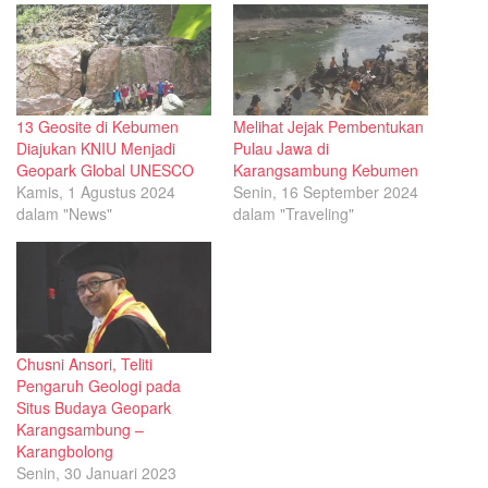
13 Geosite di Kebumen
Melihat Jejak Pembentukan
Diajukan KNIU Menjadi
Pulau Jawa di
Geopark Global UNESCO
Karangsambung Kebumen
Kamis, 1 Agustus 2024
Senin, 16 September 2024
dalam "News"
dalam "Traveling"
Chusni Ansori, Teliti
Pengaruh Geologi pada
Situs Budaya Geopark
Karangsambung –
Karangbolong
Senin, 30 Januari 2023