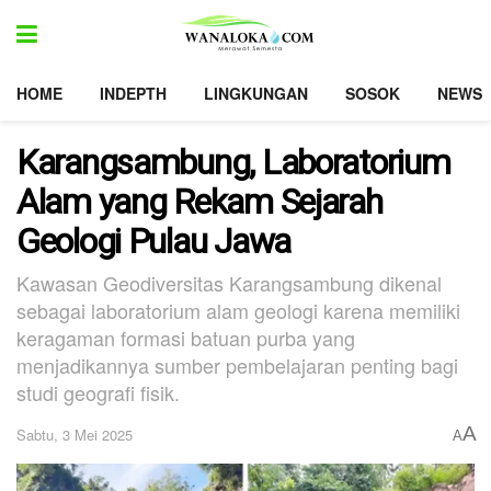
HOME
INDEPTH
LINGKUNGAN
SOSOK
NEWS
Karangsambung, Laboratorium
Alam yang Rekam Sejarah
Geologi Pulau Jawa
Kawasan Geodiversitas Karangsambung dikenal
sebagai laboratorium alam geologi karena memiliki
keragaman formasi batuan purba yang
menjadikannya sumber pembelajaran penting bagi
studi geografi fisik.
A
Sabtu, 3 Mei 2025
A