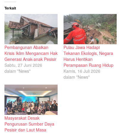
Terkait
Pembangunan Abaikan
Pulau Jawa Hadapi
Krisis Iklim Mengancam Hak
Tekanan Ekologis, Negara
Generasi Anak-anak Pesisir
Harus Hentikan
Sabtu, 27 Juni 2026
Perampasan Ruang Hidup
dalam "News"
Kamis, 16 Juli 2026
dalam "News"
Masyarakat Desak
Pengurusan Sumber Daya
Pesisir dan Laut Masa