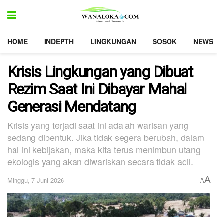
HOME
INDEPTH
LINGKUNGAN
SOSOK
NEWS
Krisis Lingkungan yang Dibuat
Rezim Saat Ini Dibayar Mahal
Generasi Mendatang
Krisis yang terjadi saat ini adalah warisan yang
sedang dibentuk. Jika tidak segera berubah, dalam
hal ini kebijakan, maka kita terus menimbun utang
ekologis yang akan diwariskan secara tidak adil.
A
Minggu, 7 Juni 2026
A