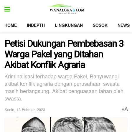
HOME
INDEPTH
LINGKUNGAN
SOSOK
NEWS
Petisi Dukungan Pembebasan 3
Warga Pakel yang Ditahan
Akibat Konflik Agraria
Kriminalisasi terhadap warga Pakel, Banyuwangi
akibat konflik agraria dengan perusahaan swasta
masih berlangsung. Akibat penguasaan lahan oleh
swasta.
A
Senin, 13 Februari 2023
A