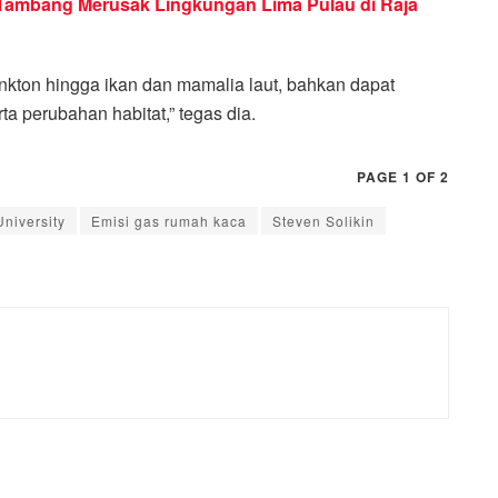
ambang Merusak Lingkungan Lima Pulau di Raja
ankton hingga ikan dan mamalia laut, bahkan dapat
a perubahan habitat,” tegas dia.
PAGE 1 OF 2
niversity
Emisi gas rumah kaca
Steven Solikin