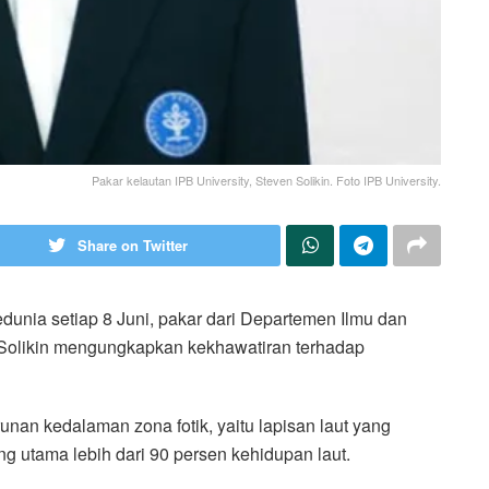
Pakar kelautan IPB University, Steven Solikin. Foto IPB University.
Share on Twitter
dunia setiap 8 Juni, pakar dari Departemen Ilmu dan
n Solikin mengungkapkan kekhawatiran terhadap
nan kedalaman zona fotik, yaitu lapisan laut yang
 utama lebih dari 90 persen kehidupan laut.