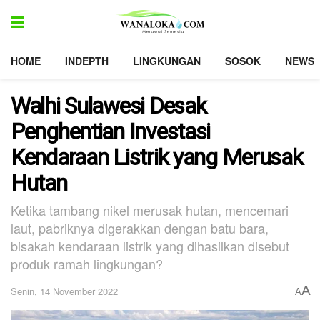
HOME
INDEPTH
LINGKUNGAN
SOSOK
NEWS
Walhi Sulawesi Desak
Penghentian Investasi
Kendaraan Listrik yang Merusak
Hutan
Ketika tambang nikel merusak hutan, mencemari
laut, pabriknya digerakkan dengan batu bara,
bisakah kendaraan listrik yang dihasilkan disebut
produk ramah lingkungan?
A
Senin, 14 November 2022
A