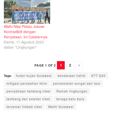
Walhi Nilai Pidato Jokowi
Kontradiktif dengan
Kenyataan, Ini Catatannya
Kamis, 17 Agustus 2023
dalam "Lingkungan"
1
2
PAGE 1 OF 2
Tags:
hutan hujan Sulawesi
kendaraan listrik
KTT G20
mitigasi perubahan iklim
pencemaran sungai dan laut
perusahaan tambang nikel
Ramah lingkungan
tambang dan smelter nikel
tenaga batu bara
tercemar limbah nikel
Walhi Sulawesi