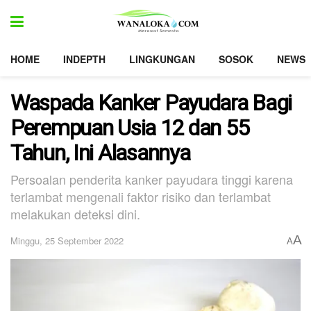
HOME
INDEPTH
LINGKUNGAN
SOSOK
NEWS
Waspada Kanker Payudara Bagi
Perempuan Usia 12 dan 55
Tahun, Ini Alasannya
Persoalan penderita kanker payudara tinggi karena
terlambat mengenali faktor risiko dan terlambat
melakukan deteksi dini.
A
Minggu, 25 September 2022
A