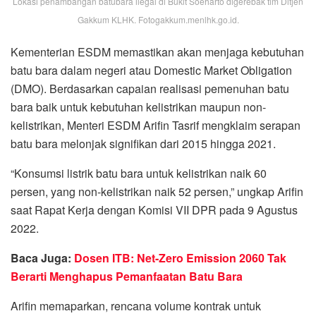
Lokasi penambangan batubara ilegal di Bukit Soeharto digerebak tim Ditjen
Gakkum KLHK. Fotogakkum.menlhk.go.id.
Kementerian ESDM memastikan akan menjaga kebutuhan
batu bara dalam negeri atau Domestic Market Obligation
(DMO). Berdasarkan capaian realisasi pemenuhan batu
bara baik untuk kebutuhan kelistrikan maupun non-
kelistrikan, Menteri ESDM Arifin Tasrif mengklaim serapan
batu bara melonjak signifikan dari 2015 hingga 2021.
“Konsumsi listrik batu bara untuk kelistrikan naik 60
persen, yang non-kelistrikan naik 52 persen,” ungkap Arifin
saat Rapat Kerja dengan Komisi VII DPR pada 9 Agustus
2022.
Baca Juga:
Dosen ITB: Net-Zero Emission 2060 Tak
Berarti Menghapus Pemanfaatan Batu Bara
Arifin memaparkan, rencana volume kontrak untuk